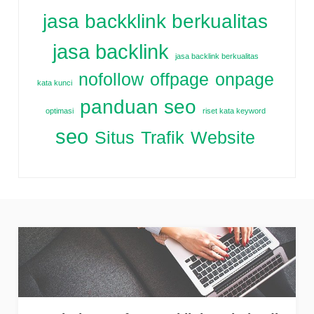
jasa backklink berkualitas
jasa backlink
jasa backlink berkualitas
nofollow
offpage
onpage
kata kunci
panduan seo
optimasi
riset kata keyword
seo
Situs
Trafik
Website