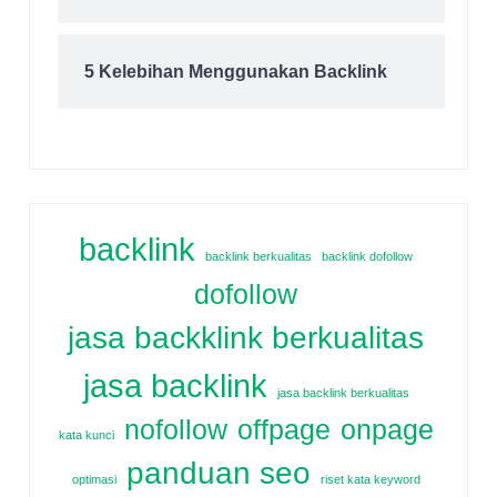
5 Kelebihan Menggunakan Backlink
backlink
backlink berkualitas
backlink dofollow
dofollow
jasa backklink berkualitas
jasa backlink
jasa backlink berkualitas
nofollow
offpage
onpage
kata kunci
panduan seo
optimasi
riset kata keyword