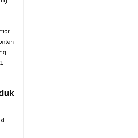
ing
omor
konten
ang
 1
oduk
 di
e