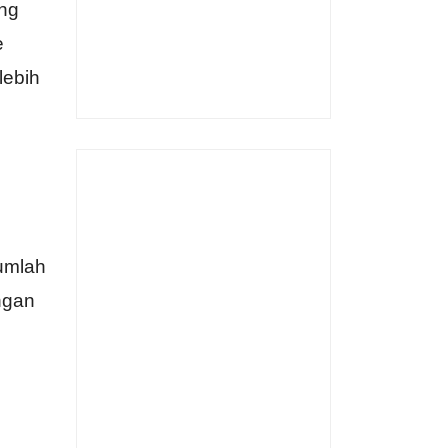
ang
e
lebih
jumlah
ngan