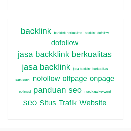
backlink
backlink berkualitas
backlink dofollow
dofollow
jasa backklink berkualitas
jasa backlink
jasa backlink berkualitas
nofollow
offpage
onpage
kata kunci
panduan seo
optimasi
riset kata keyword
seo
Situs
Trafik
Website