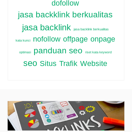
dofollow
jasa backklink berkualitas
jasa backlink
jasa backlink berkualitas
nofollow
offpage
onpage
kata kunci
panduan seo
optimasi
riset kata keyword
seo
Situs
Trafik
Website