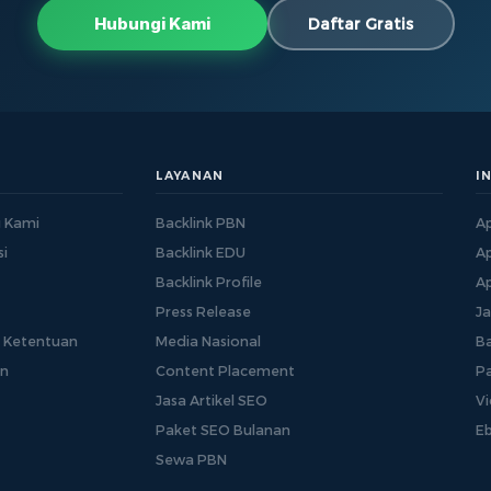
Hubungi Kami
Daftar Gratis
LAYANAN
I
 Kami
Backlink PBN
Ap
i
Backlink EDU
Ap
Backlink Profile
Ap
Press Release
J
& Ketentuan
Media Nasional
Ba
an
Content Placement
P
Jasa Artikel SEO
Vi
Paket SEO Bulanan
E
Sewa PBN