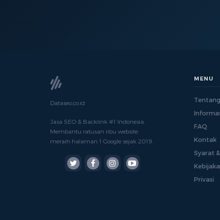
MENU
Tentang
Dataseo.co.id
Informas
Jasa SEO & Backlink #1 Indonesia.
FAQ
Membantu ratusan ribu website
Kontak
meraih halaman 1 Google sejak 2019.
Syarat 
Kebijak
Privasi