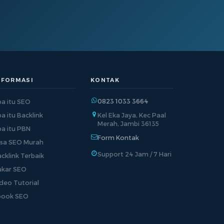
NFORMASI
KONTAK
0823 1033 3664
a itu SEO
a itu Backlink
Kel Eka Jaya, Kec Paal
Merah, Jambi 36135
a itu PBN
Form Kontak
asa SEO Murah
Support 24 Jam / 7 Hari
cklink Terbaik
akar SEO
deo Tutorial
book SEO