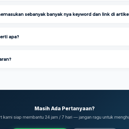
emasukan sebanyak banyak nya keyword dan link di artike
rti apa?
aran?
Masih Ada Pertanyaan?
t kami siap membantu 24 jam / 7 hari — jangan ragu untuk mengh