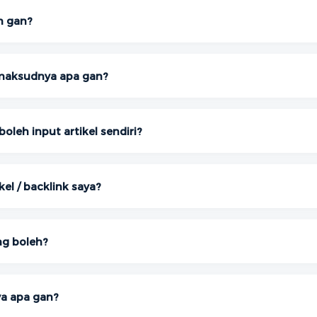
h gan?
 maksudnya apa gan?
boleh input artikel sendiri?
kel / backlink saya?
ng boleh?
ya apa gan?