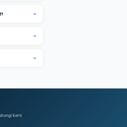
l?
ubungi kami