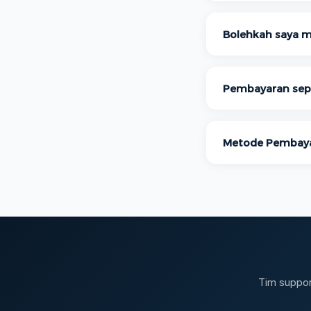
Bolehkah saya m
Pembayaran sepe
Metode Pembay
Tim suppor