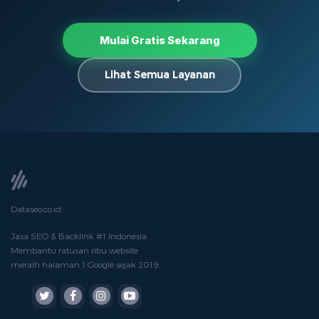
Mulai Gratis Sekarang
Lihat Semua Layanan
Dataseo.co.id
Jasa SEO & Backlink #1 Indonesia.
Membantu ratusan ribu website
meraih halaman 1 Google sejak 2019.