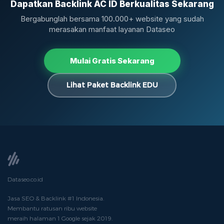
Dapatkan Backlink AC ID Berkualitas Sekarang
Bergabunglah bersama 100.000+ website yang sudah
merasakan manfaat layanan Dataseo
Mulai Gratis Sekarang
Lihat Paket Backlink EDU
Dataseo.co.id
Jasa SEO & Backlink #1 Indonesia.
Membantu ratusan ribu website
meraih halaman 1 Google sejak 2019.