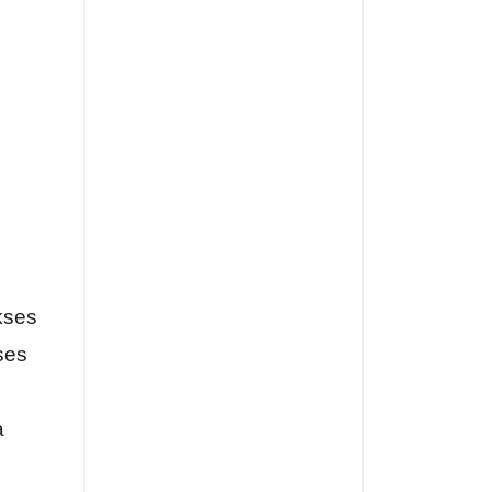
kses
ses
a