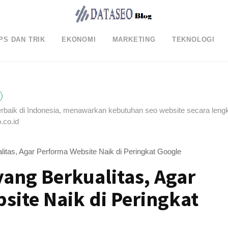
PS DAN TRIK
EKONOMI
MARKETING
TEKNOLOGI
erbaik di Indonesia, menawarkan kebutuhan seo website secara leng
.co.id
litas, Agar Performa Website Naik di Peringkat Google
yang Berkualitas, Agar
site Naik di Peringkat