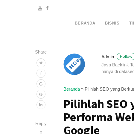
BERANDA
BISNIS
TI
Share
Admin
Follow
Jasa Backlink T
hanya di dataseo
Beranda
»
Pilihlah SEO yang Berkua
Pilihlah SEO 
Performa Web
Reply
Google
0