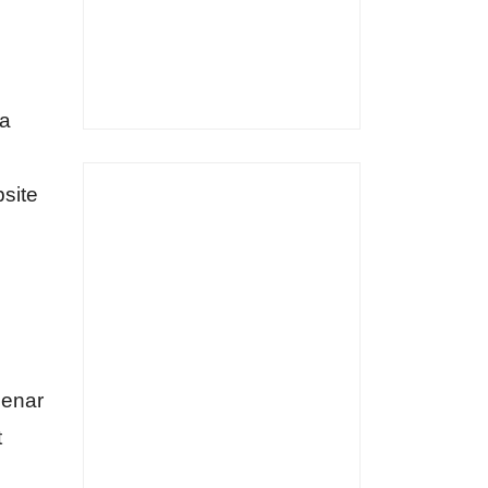
sa
site
benar
t