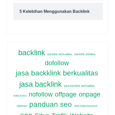
5 Kelebihan Menggunakan Backlink
backlink
backlink berkualitas
backlink dofollow
dofollow
jasa backklink berkualitas
jasa backlink
jasa backlink berkualitas
nofollow
offpage
onpage
kata kunci
panduan seo
optimasi
riset kata keyword