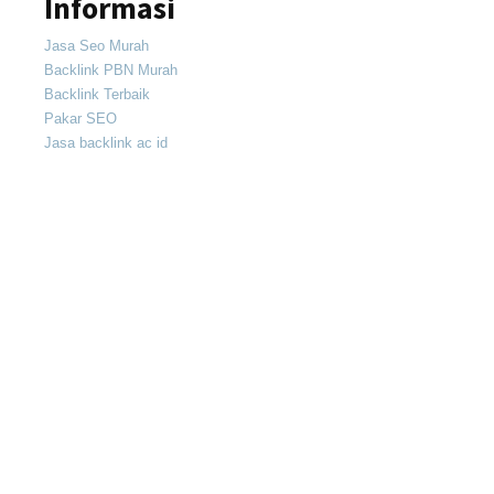
Informasi
Jasa Seo Murah
Backlink PBN Murah
Backlink Terbaik
Pakar SEO
Jasa backlink ac id
Jasa backlink seo
Jasa press release
Jasa content placement
Jasa seo profesional
links Terkait
Apa itu SEO
Apa itu Backlink
Apa itu PBN
Apa itu Backlink Dofollow
Daftar Backlink gratis
Cara membuat backlink
Manfaat Backlink
Video Tutorials