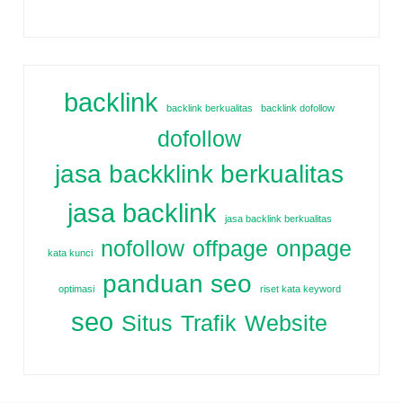
backlink
backlink berkualitas
backlink dofollow
dofollow
jasa backklink berkualitas
jasa backlink
jasa backlink berkualitas
nofollow
offpage
onpage
kata kunci
panduan seo
optimasi
riset kata keyword
seo
Situs
Trafik
Website