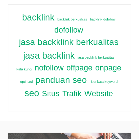
backlink
backlink berkualitas
backlink dofollow
dofollow
jasa backklink berkualitas
jasa backlink
jasa backlink berkualitas
nofollow
offpage
onpage
kata kunci
panduan seo
optimasi
riset kata keyword
seo
Situs
Trafik
Website