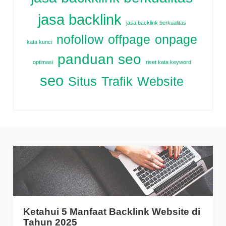
jasa backlink
jasa backlink berkualitas
nofollow
offpage
onpage
kata kunci
panduan seo
optimasi
riset kata keyword
seo
Situs
Trafik
Website
Ketahui 5 Manfaat Backlink Website di
Tahun 2025