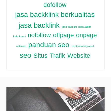
dofollow
jasa backklink berkualitas
jasa backlink
jasa backlink berkualitas
nofollow
offpage
onpage
kata kunci
panduan seo
optimasi
riset kata keyword
seo
Situs
Trafik
Website