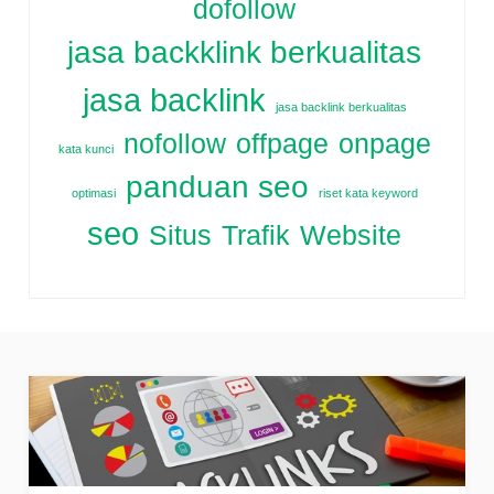
dofollow
jasa backklink berkualitas
jasa backlink
jasa backlink berkualitas
nofollow
offpage
onpage
kata kunci
panduan seo
optimasi
riset kata keyword
seo
Situs
Trafik
Website